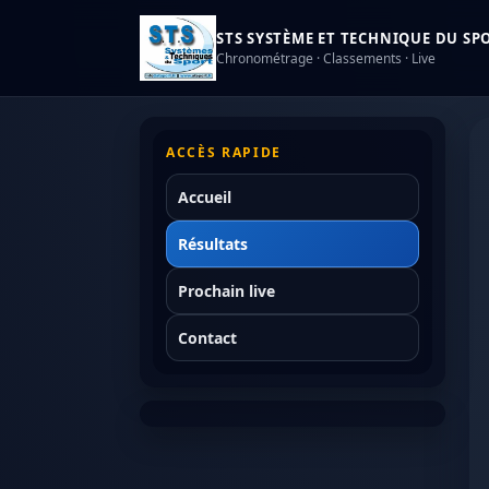
STS SYSTÈME ET TECHNIQUE DU SPOR
Chronométrage · Classements · Live
ACCÈS RAPIDE
Accueil
Résultats
Prochain live
Contact