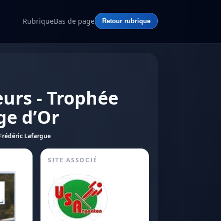
Rubrique
Bas de page
Retour rubrique
eurs - Trophée
ge d’Or
Frédéric Lafargue
SITE ASSOCIÉ