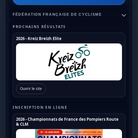
FÉDÉRATION FRANÇAISE DE CYCLISME
PROCHAINS RÉSULTATS
2026 - Kreiz Breizh Elite
Championnats de France
Coupe de France Cyclo Cross
Coupe de France N1
Coupe de France N2
Ouvrir le site
Coupe de France N3
Coupe de France U17
INSCRIPTION EN LIGNE
Coupe de France U19
2026 - Championnats de France des Pompiers Route
& CLM
Trophée de France