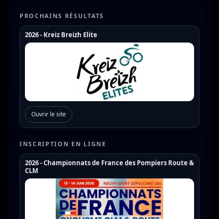
PROCHAINS RÉSULTATS
2026 - Kreiz Breizh Elite
Championnats de France
Coupe de France Cyclo Cross
Coupe de France N1
Coupe de France N2
Ouvrir le site
Coupe de France N3
Coupe de France U17
INSCRIPTION EN LIGNE
Coupe de France U19
2026 - Championnats de France des Pompiers Route &
CLM
Trophée de France