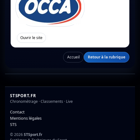
[
]
Ouvrir le site
Accueil
Retour à la rubrique
STSPORT.FR
Chronométrage · Classements · Live
Contact
Mentions légales
STS
© 2026
STSport.fr