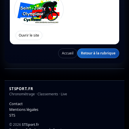
[
]
Ouvrir le site
Accueil
Retour à la rubrique
STSPORT.FR
Chronométrage · Classements · Live
Contact
Mentions légales
STS
© 2026
STSport.fr