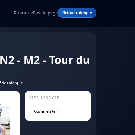
Rubrique
Bas de page
Retour rubrique
N2 - M2 - Tour du
éric Lafargue
SITE ASSOCIÉ
[
]
Ouvrir le site