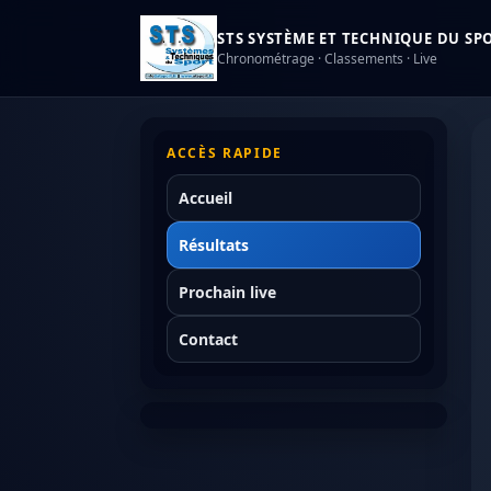
STS SYSTÈME ET TECHNIQUE DU SPOR
Chronométrage · Classements · Live
ACCÈS RAPIDE
Accueil
Résultats
Prochain live
Contact