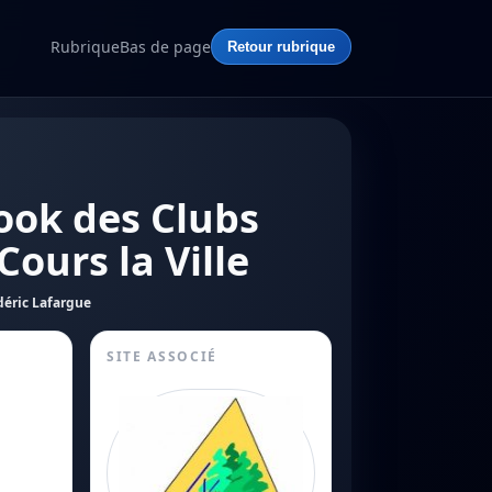
Rubrique
Bas de page
Retour rubrique
ook des Clubs
Cours la Ville
déric Lafargue
SITE ASSOCIÉ