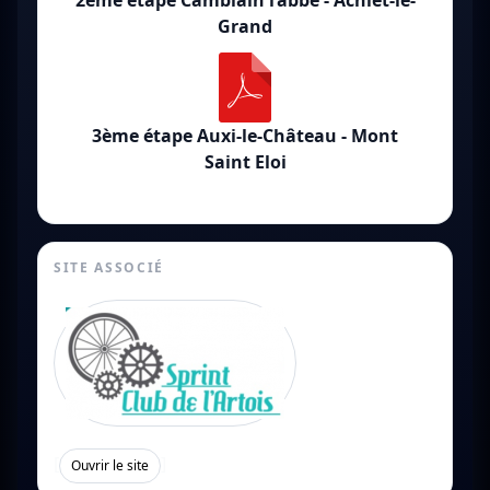
2ème étape Camblain l’abbé - Achiet-le-
Grand
3ème étape Auxi-le-Château - Mont
Saint Eloi
SITE ASSOCIÉ
[
]
Ouvrir le site