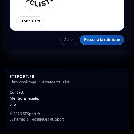
[
]
Ouvrir le site
Accueil
Retour à la rubrique
STSPORT.FR
Chronométrage · Classements · Live
Contact
Mentions légales
STS
© 2026
STSport.fr
Systèmes & Techniques du Sport