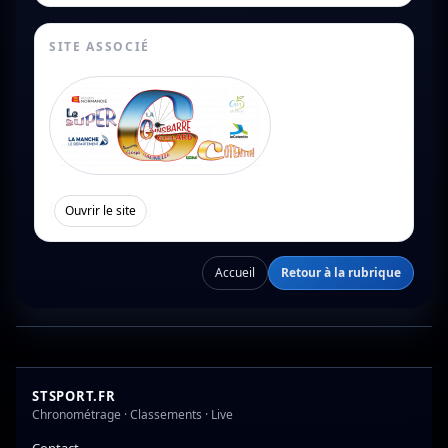
SITE ASSOCIÉ
[
]
Ouvrir le site
Accueil
Retour à la rubrique
STSPORT.FR
Chronométrage · Classements · Live