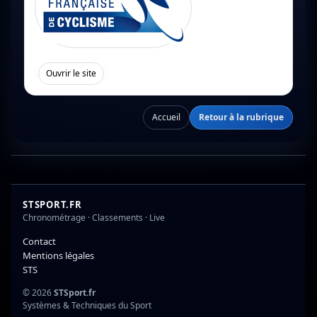
[
]
Ouvrir le site
Accueil
Retour à la rubrique
STSPORT.FR
Chronométrage · Classements · Live
Contact
Mentions légales
STS
© 2026
STSport.fr
Systèmes & Techniques du Sport