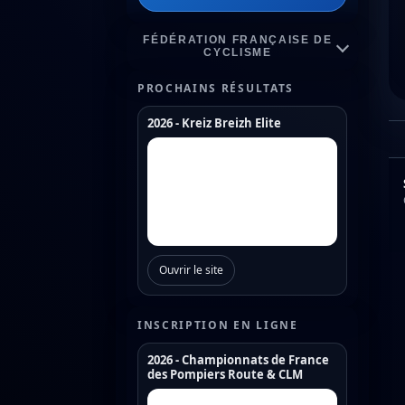
FÉDÉRATION FRANÇAISE DE
CYCLISME
PROCHAINS RÉSULTATS
2026 - Kreiz Breizh Elite
Championnats de France
Coupe de France Cyclo Cross
Coupe de France N1
Coupe de France N2
Ouvrir le site
Coupe de France N3
Coupe de France U17
INSCRIPTION EN LIGNE
Coupe de France U19
2026 - Championnats de France
des Pompiers Route & CLM
Trophée de France