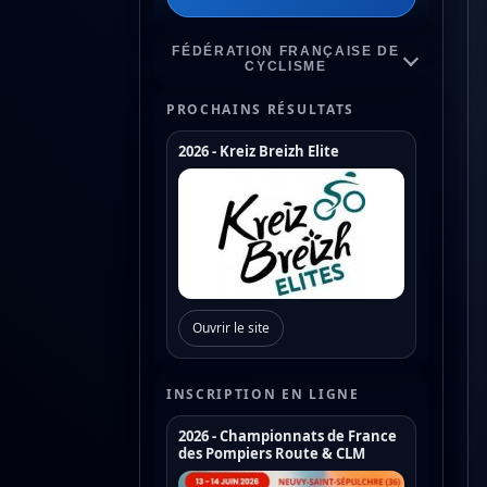
FÉDÉRATION FRANÇAISE DE
CYCLISME
PROCHAINS RÉSULTATS
2026 - Kreiz Breizh Elite
Championnats de France
Coupe de France Cyclo Cross
Coupe de France N1
Coupe de France N2
Ouvrir le site
Coupe de France N3
Coupe de France U17
INSCRIPTION EN LIGNE
Coupe de France U19
2026 - Championnats de France
des Pompiers Route & CLM
Trophée de France