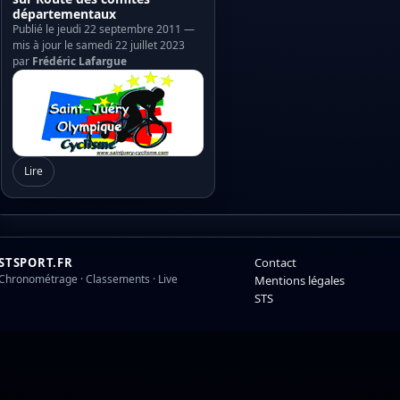
départementaux
Publié le jeudi 22 septembre 2011 —
mis à jour le samedi 22 juillet 2023
par
Frédéric Lafargue
Lire
STSPORT.FR
Contact
Chronométrage · Classements · Live
Mentions légales
STS