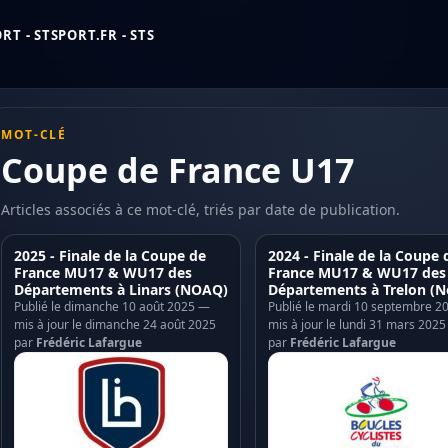
T - STSPORT.FR - STS
MOT-CLÉ
Coupe de France U17
Articles associés à ce mot-clé, triés par date de publication.
2025 - Finale de la Coupe de
2024 - Finale de la Coupe 
France MU17 & WU17 des
France MU17 & WU17 des
Départements à Linars (NOAQ)
Départements à Trelon (N
Publié le dimanche 10 août 2025 —
Publié le mardi 10 septembre 2
mis à jour le dimanche 24 août 2025
mis à jour le lundi 31 mars 2025
par
Frédéric Lafargue
par
Frédéric Lafargue