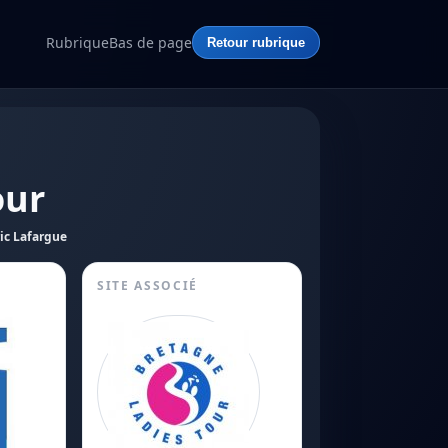
Rubrique
Bas de page
Retour rubrique
our
ic Lafargue
SITE ASSOCIÉ