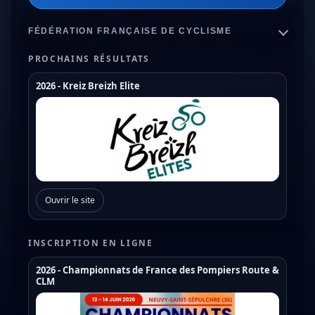
FÉDÉRATION FRANÇAISE DE CYCLISME
PROCHAINS RÉSULTATS
2026 - Kreiz Breizh Elite
Championnats de France
Coupe de France Cyclo Cross
Coupe de France N1
Coupe de France N2
Ouvrir le site
Coupe de France N3
Coupe de France U17
INSCRIPTION EN LIGNE
Coupe de France U19
2026 - Championnats de France des Pompiers Route &
CLM
Trophée de France